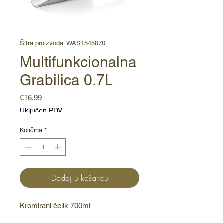
Šifra proizvoda: WAS1545070
Multifunkcionalna
Grabilica 0.7L
Cijena
€16.99
Uključen PDV
Količina
*
Dodaj u košaricu
Kromirani čelik 700ml