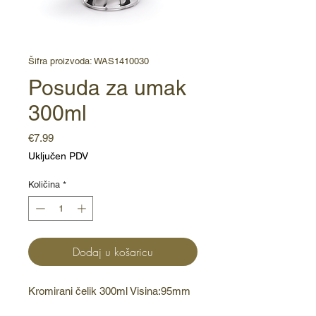
Šifra proizvoda: WAS1410030
Posuda za umak
300ml
Cijena
€7.99
Uključen PDV
Količina
*
Dodaj u košaricu
Kromirani čelik 300ml Visina:95mm