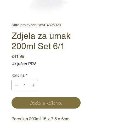
Šifra proizvoda: WAS4825020
Zdjela za umak
200ml Set 6/1
Cijena
€41.99
Uključen PDV
Količina
*
Dodaj u košaricu
Porculan 200ml 15 x 7.5 x 6cm