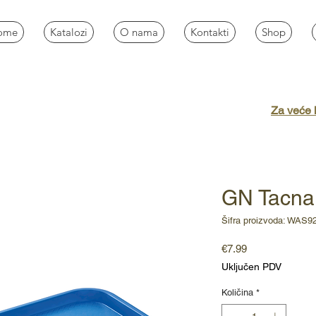
ome
Katalozi
O nama
Kontakti
Shop
Za veće k
GN Tacna 
Šifra proizvoda: WAS9
Cijena
€7.99
Uključen PDV
Količina
*