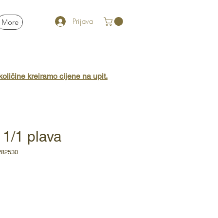
Prijava
More
oličine kreiramo cijene na upit.
1/1 plava
282530