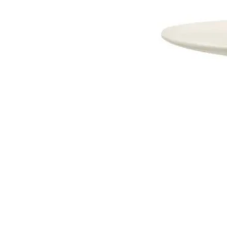
Dostava i Povrati
Jednostrani raskid ugovora.