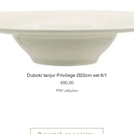
Brzi pregled
Duboki tanjur Privilege Ø22cm set 6/1
Cijena
€90.00
PDV uključen
Vrh
Povratak na početnu