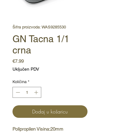
Šifra proizvoda: WAS9285530
GN Tacna 1/1
crna
Cijena
€7.99
Uključen PDV
Količina
*
Dodaj u košaricu
Polipropilen Visina:20mm