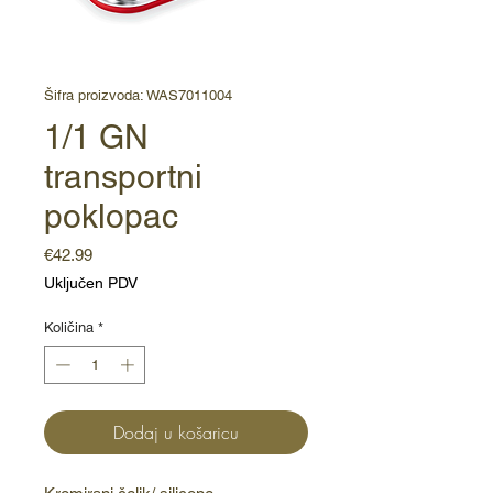
Šifra proizvoda: WAS7011004
1/1 GN
transportni
poklopac
Cijena
€42.99
Uključen PDV
Količina
*
Dodaj u košaricu