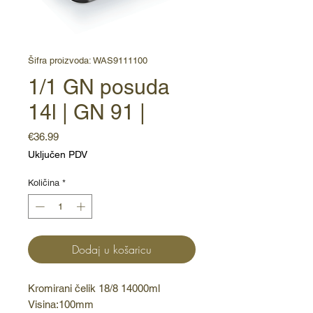
Šifra proizvoda: WAS9111100
1/1 GN posuda
14l | GN 91 |
Cijena
€36.99
Uključen PDV
Količina
*
Dodaj u košaricu
Kromirani čelik 18/8 14000ml 
Visina:100mm