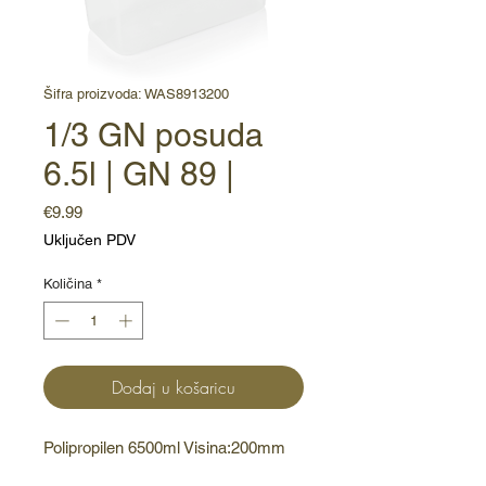
Šifra proizvoda: WAS8913200
1/3 GN posuda
6.5l | GN 89 |
Cijena
€9.99
Uključen PDV
Količina
*
Dodaj u košaricu
Polipropilen 6500ml Visina:200mm