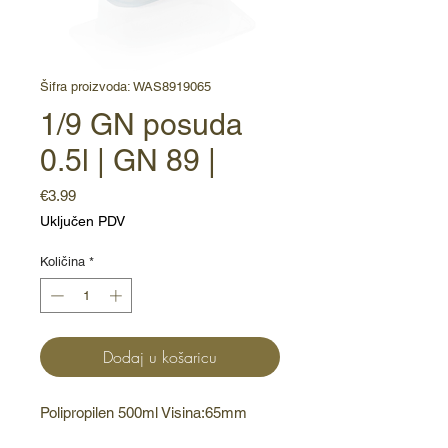
Šifra proizvoda: WAS8919065
1/9 GN posuda
0.5l | GN 89 |
Cijena
€3.99
Uključen PDV
Količina
*
Dodaj u košaricu
Polipropilen 500ml Visina:65mm