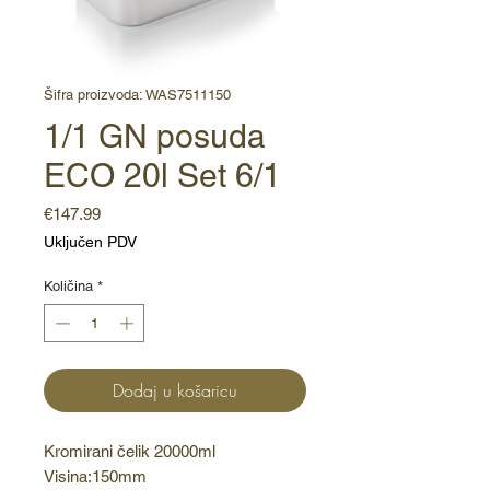
Šifra proizvoda: WAS7511150
1/1 GN posuda
ECO 20l Set 6/1
Cijena
€147.99
Uključen PDV
Količina
*
Dodaj u košaricu
Kromirani čelik 20000ml 
Visina:150mm