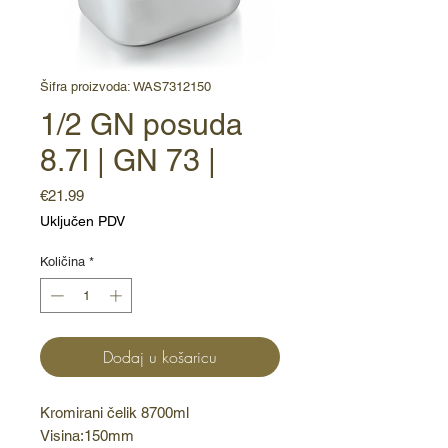
Šifra proizvoda: WAS7312150
1/2 GN posuda
8.7l | GN 73 |
Cijena
€21.99
Uključen PDV
Količina
*
Dodaj u košaricu
Kromirani čelik 8700ml 
Visina:150mm