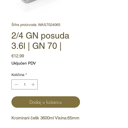
Šifra proizvoda: WAS7024065
2/4 GN posuda
3.6l | GN 70 |
Cijena
€12.99
Uključen PDV
Količina
*
Dodaj u košaricu
Kromirani čelik 3600ml Visina:65mm