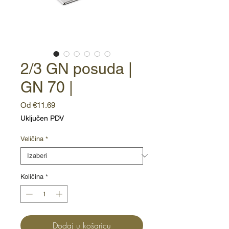
2/3 GN posuda |
GN 70 |
Cijena
Od
€11.69
s
Uključen PDV
popustom
Veličina
*
Količina
*
Dodaj u košaricu