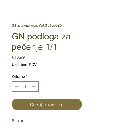
Šifra proizvoda: WAS3150520
GN podloga za
pečenje 1/1
Cijena
€13.99
Uključen PDV
Količina
*
Dodaj u košaricu
Silikon