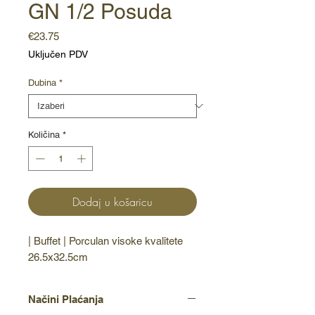
GN 1/2 Posuda
Cijena
€23.75
Uključen PDV
Dubina
*
Količina
*
Dodaj u košaricu
| Buffet | Porculan visoke kvalitete
26.5x32.5cm
Načini Plaćanja