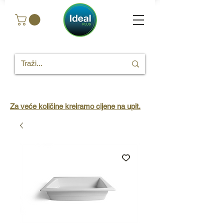
Za veće količine kreiramo cijene na upit.