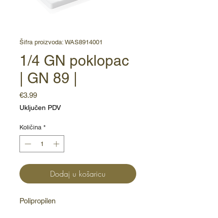
Šifra proizvoda: WAS8914001
1/4 GN poklopac
| GN 89 |
Cijena
€3.99
Uključen PDV
Količina
*
Dodaj u košaricu
Polipropilen