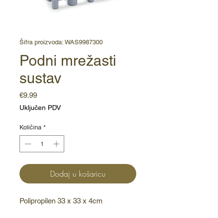
Šifra proizvoda: WAS9987300
Podni mrežasti
sustav
Cijena
€9.99
Uključen PDV
Količina
*
Dodaj u košaricu
Polipropilen 33 x 33 x 4cm