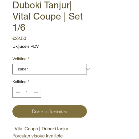
Duboki Tanjur|
Vital Coupe | Set
1/6
Cijena
€22.50
Uključen PDV
Veličina
*
Količina
*
Dodaj u košaricu
| Vital Coupe | Duboki tanjur
Porculan visoke kvalitete