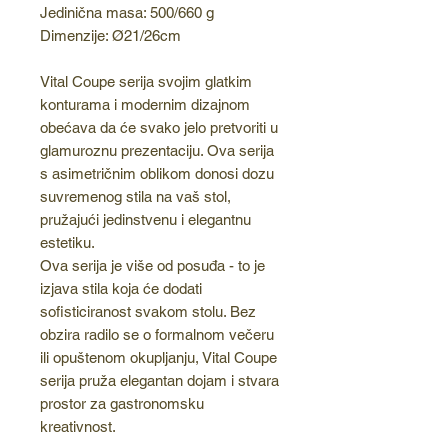
Jedinična masa: 500/660 g
Dimenzije: Ø21/26cm
Vital Coupe serija svojim glatkim
konturama i modernim dizajnom
obećava da će svako jelo pretvoriti u
glamuroznu prezentaciju. Ova serija
s asimetričnim oblikom donosi dozu
suvremenog stila na vaš stol,
pružajući jedinstvenu i elegantnu
estetiku.
Ova serija je više od posuđa - to je
izjava stila koja će dodati
sofisticiranost svakom stolu. Bez
obzira radilo se o formalnom večeru
ili opuštenom okupljanju, Vital Coupe
serija pruža elegantan dojam i stvara
prostor za gastronomsku
kreativnost.