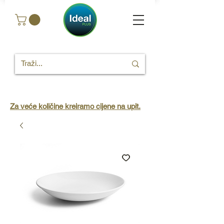
Za veće količine kreiramo cijene na upit.