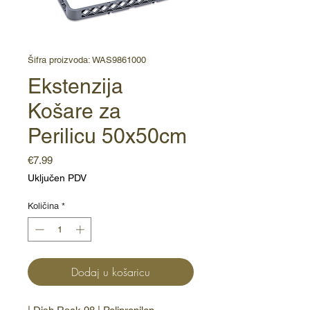
Šifra proizvoda: WAS9861000
Ekstenzija
Košare za
Perilicu 50x50cm
Cijena
€7.99
Uključen PDV
Količina
*
Dodaj u košaricu