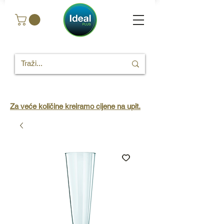
Za veće količine kreiramo cijene na upit.