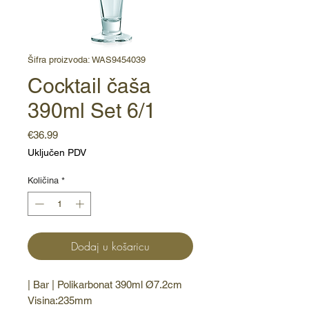
Šifra proizvoda: WAS9454039
Cocktail čaša
390ml Set 6/1
Cijena
€36.99
Uključen PDV
Količina
*
Dodaj u košaricu
| Bar | Polikarbonat 390ml Ø7.2cm 
Visina:235mm