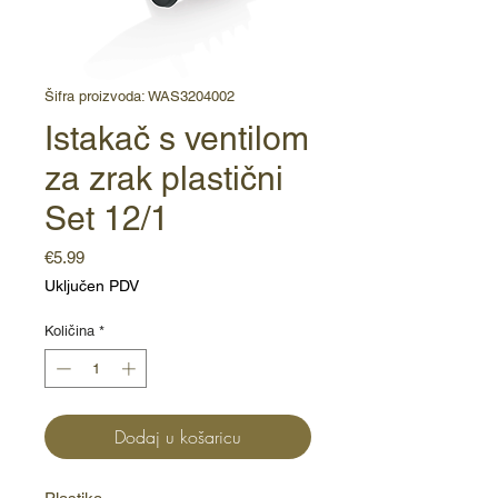
Šifra proizvoda: WAS3204002
Istakač s ventilom
za zrak plastični
Set 12/1
Cijena
€5.99
Uključen PDV
Količina
*
Dodaj u košaricu