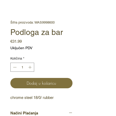
Šifra proizvoda: WAS9998600
Podloga za bar
Cijena
€31.99
Uključen PDV
Količina
*
Dodaj u košaricu
chrome steel 18/0/ rubber
Načini Plaćanja