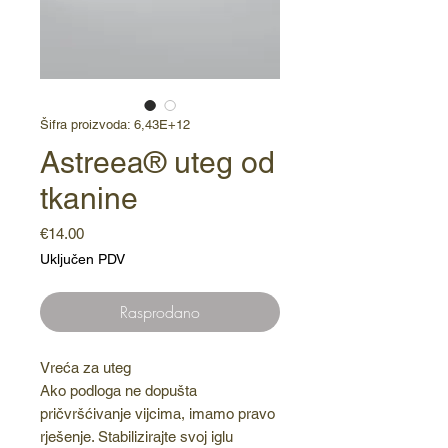
Šifra proizvoda: 6,43E+12
Astreea® uteg od
tkanine
Cijena
€14.00
Uključen PDV
Rasprodano
Vreća za uteg
Ako podloga ne dopušta
pričvršćivanje vijcima, imamo pravo
rješenje. Stabilizirajte svoj iglu