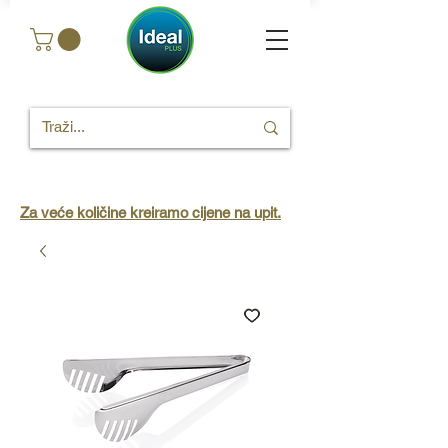
Za veće količine kreiramo cijene na upit.