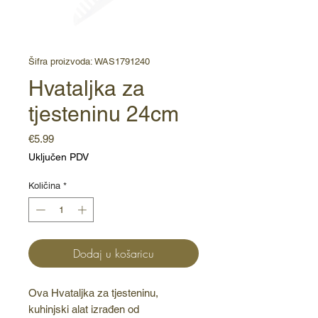
Šifra proizvoda: WAS1791240
Hvataljka za
tjesteninu 24cm
Cijena
€5.99
Uključen PDV
Količina
*
Dodaj u košaricu
Ova Hvataljka za tjesteninu,
kuhinjski alat izrađen od