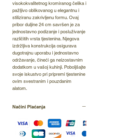
visokokvalitetnog kromiranog čelika i
pažljivo oblikovanog u elegantnu i
stiliziranu zakrivljenu formu. Ovaj
pribor duljine 24 cm savršen je za
jednostavno podizanje i posluživanje
različitih vrsta tjestenina. Njegova
izdržljiva konstrukcija osigurava
dugotrajnu uporabu i jednostavno
održavanje, čineći ga neizostavnim
dodatkom u vašoj kuhinji. Poboljšajte
svoje iskustvo pri pripremi tjestenine
ovim svestranim i pouzdanim
alatom.
Načini Plaćanja