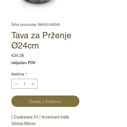
Šifra proizvoda: WAS5140240
Tava za Prženje
Ø24cm
Cijena
€34.38
Uključen PDV
Količina
*
Dodaj u košaricu
| Cookware 51 | Kromirani čelik 
Visina:50mm