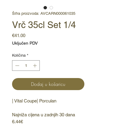
Šifra proizvoda: AVCARN000061035
Vrč 35cl Set 1/4
Cijena
€41.00
Uključen PDV
Količina
*
Dodaj u košaricu
| Vital Coupe| Porculan
Najniža cijena u zadnjih 30 dana
6.44€