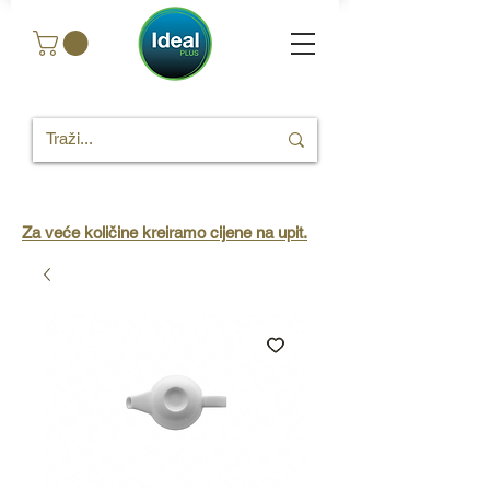
Za veće količine kreiramo cijene na upit.