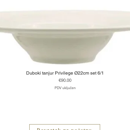
Brzi pregled
Duboki tanjur Privilege Ø22cm set 6/1
Cijena
€90.00
PDV uključen
Vrh
Povratak na početnu