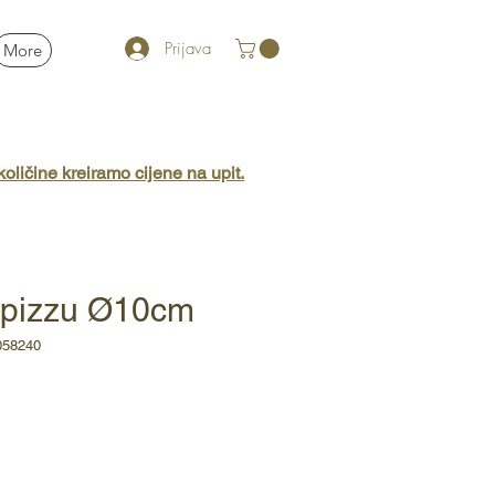
Prijava
More
oličine kreiramo cijene na upit.
 pizzu Ø10cm
058240