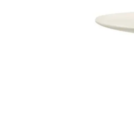
Dostava i Povrati
Jednostrani raskid ugovora.