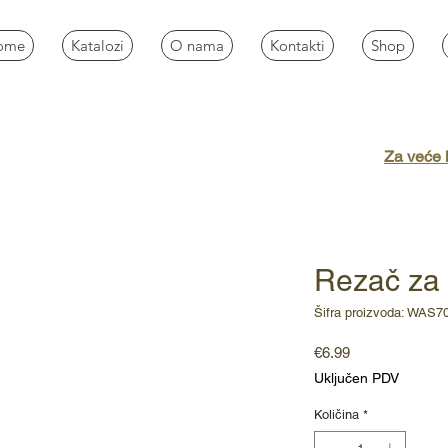
ome
Katalozi
O nama
Kontakti
Shop
Za veće k
Rezač za
Šifra proizvoda: WAS7
Cijena
€6.99
Uključen PDV
Količina
*