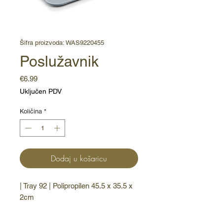
Šifra proizvoda: WAS9220455
Poslužavnik
Cijena
€6.99
Uključen PDV
Količina
*
Dodaj u košaricu
| Tray 92 | Polipropilen 45.5 x 35.5 x 
2cm