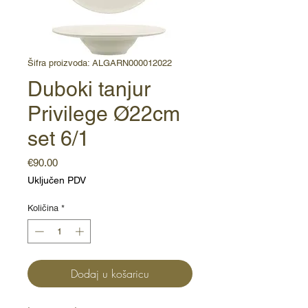
Šifra proizvoda: ALGARN000012022
Duboki tanjur
Privilege Ø22cm
set 6/1
Cijena
€90.00
Uključen PDV
Količina
*
Dodaj u košaricu