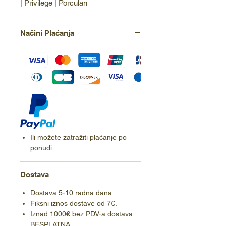
| Privilege | Porculan
Načini Plaćanja
Ili možete zatražiti plaćanje po
ponudi.
Dostava
Dostava 5-10 radna dana
Fiksni iznos dostave od 7€.
Iznad 1000€ bez PDV-a dostava
BESPLATNA