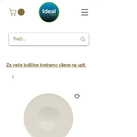
Za veće količine kreiramo cijene na upit.