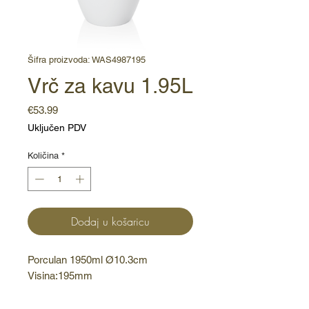
Šifra proizvoda: WAS4987195
Vrč za kavu 1.95L
Cijena
€53.99
Uključen PDV
Količina
*
Dodaj u košaricu
Porculan 1950ml Ø10.3cm 
Visina:195mm