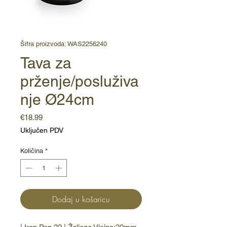
Šifra proizvoda: WAS2256240
Tava za
prženje/posluživa
nje Ø24cm
Cijena
€18.99
Uključen PDV
Količina
*
Dodaj u košaricu