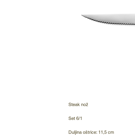
Steak nož
Set 6/1
Duljina oštrice: 11,5 cm