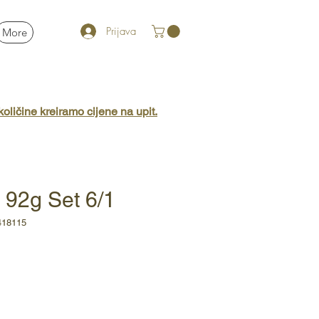
Prijava
More
oličine kreiramo cijene na upit.
 92g Set 6/1
418115