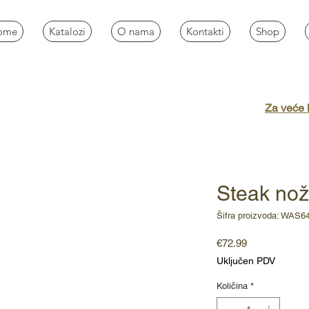
ome
Katalozi
O nama
Kontakti
Shop
Za veće k
Steak nož
Šifra proizvoda: WAS6
Cijena
€72.99
Uključen PDV
Količina
*