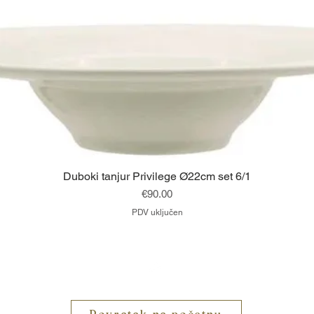
Brzi pregled
Duboki tanjur Privilege Ø22cm set 6/1
Cijena
€90.00
PDV uključen
Vrh
Povratak na početnu