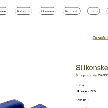
ome
Katalozi
O nama
Kontakti
Shop
Za veće k
Silikonsk
Šifra proizvoda: WAS3
Cijena
€8.94
Uključen PDV
Količina
*