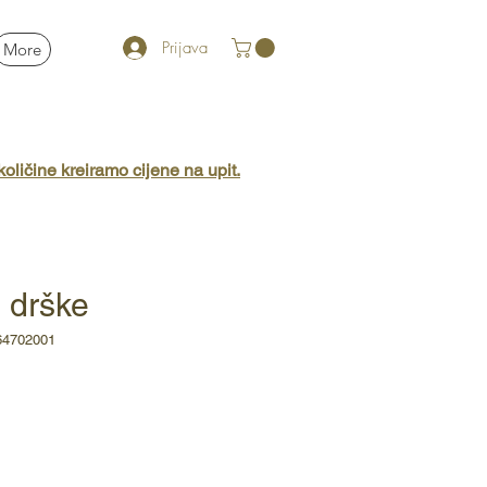
Prijava
More
oličine kreiramo cijene na upit.
e drške
64702001