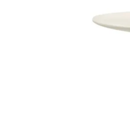
Dostava i Povrati
Jednostrani raskid ugovora.