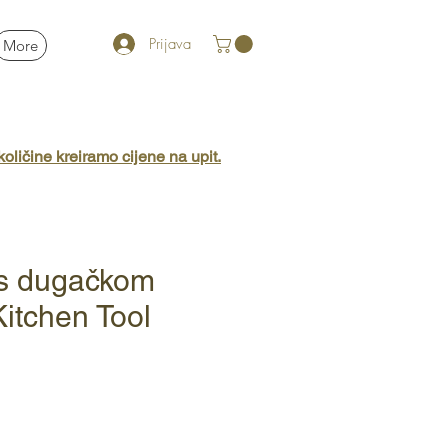
Prijava
More
oličine kreiramo cijene na upit.
 s dugačkom
Kitchen Tool