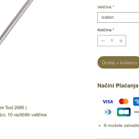
Veličina
*
Izaberi
Količina
*
Dodaj u košaricu
Načini Plaćanja
n Tool 2085 |
, 10 različitih veličina
Ili možete zatraži