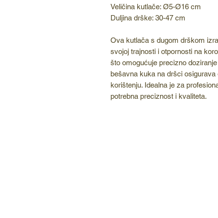
Veličina kutlače: Ø5-Ø16 cm
Duljina drške: 30-47 cm
Ova kutlača s dugom drškom izrađ
svojoj trajnosti i otpornosti na koro
što omogućuje precizno doziranje 
bešavna kuka na dršci osigurava d
korištenju. Idealna je za profesio
potrebna preciznost i kvaliteta.