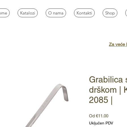
ome
Katalozi
O nama
Kontakti
Shop
Za veće k
Grabilica
drškom | 
2085 |
Cijena
Od
€11.00
s
Uključen PDV
popustom