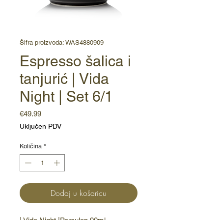
Šifra proizvoda: WAS4880909
Espresso šalica i
tanjurić | Vida
Night | Set 6/1
Cijena
€49.99
Uključen PDV
Količina
*
Dodaj u košaricu