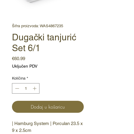
Šifra proizvoda: WAS4867235
Dugački tanjurić
Set 6/1
Cijena
€60.99
Uključen PDV
Količina
*
Dodaj u košaricu
| Hamburg System | Porculan 23.5 x 
9 x 2.5cm