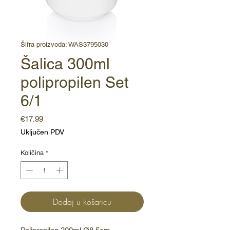
Šifra proizvoda: WAS3795030
Šalica 300ml
polipropilen Set
6/1
Cijena
€17.99
Uključen PDV
Količina
*
Dodaj u košaricu