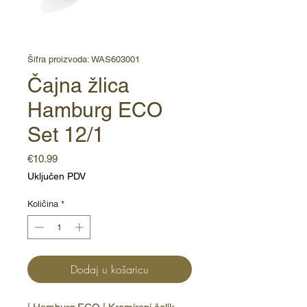
Šifra proizvoda: WAS603001
Čajna žlica
Hamburg ECO
Set 12/1
Cijena
€10.99
Uključen PDV
Količina
*
Dodaj u košaricu